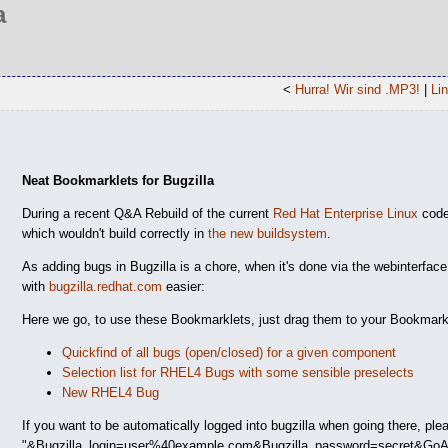
a
<
Hurra! Wir sind .MP3!
|
Li
Neat Bookmarklets for Bugzilla
During a recent Q&A Rebuild of the current
Red Hat Enterprise Linux
code
which wouldn't build correctly in
the new buildsystem
.
As adding bugs in Bugzilla is a chore, when it's done via the webinterf
with
bugzilla.redhat.com
easier:
Here we go, to use these Bookmarklets, just drag them to your Bookmark 
Quickfind of all bugs (open/closed) for a given component
Selection list for RHEL4 Bugs with some sensible preselects
New RHEL4 Bug
If you want to be automatically logged into bugzilla when going there, plea
"&Bugzilla_login=user%40example.com&Bugzilla_password=secret&Go