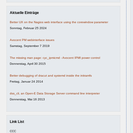
Aktuelle Einträge
Better UX on the Nagios web interface using the corewindow parameter
Sonntag, Februar 25 2024
Avocent PM webinterface issues
Samstag, September 7 2019
The missing man page: cyc_ipmicmd - Avocent IPMI power control
Donnerstag, April 30 2015
Better debugging of dracut and systemd inside the initramfs
Freitag, Januar 24 2014
dss_cli, an Open-E Data Storage Server command line interpreter
Donnerstag, Mai 16 2013
Link List
CCC