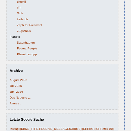
shrek[]
thh
ToJe
treibholz
Zaph for President
Zugschlus
Planets
Datenhaufen
Fedora People
Planet Isotopp
Archive
August 2026
Juli 2026
Juni 2026
Das Neueste ...
Älteres ...
Letzte Google Suche
testing'||DBMS_PIPE.RECEIVE_MESSAGE(CHR(98)||CHR(98)||CHR(98),15)||'