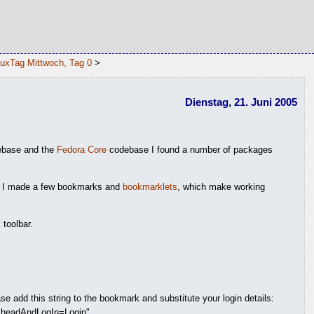
nuxTag Mittwoch, Tag 0
>
Dienstag, 21. Juni 2005
base and the
Fedora Core
codebase I found a number of packages
ace I made a few bookmarks and
bookmarklets
, which make working
toolbar.
se add this string to the bookmark and substitute your login details:
AheadAndLogIn=Login"