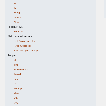
enno
fh
hohjg
nibbler
Rince
Fedora/RHEL
Seth Vidal
Mein privater Linkdump
GPL-Violations Blog
RJ45 Crossover
RJ45 Straight-Through
People
dth
dyfa
El Schwenne
flawed
hds
HE
isotopp
Mara
Olaf
Qky