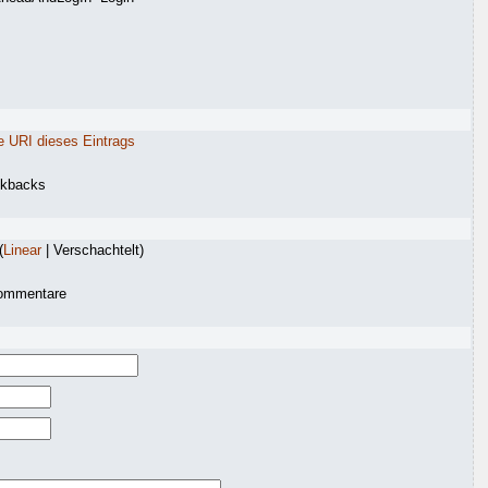
e URI dieses Eintrags
ckbacks
(
Linear
| Verschachtelt)
ommentare