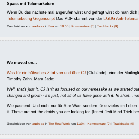
Spass mit Telemarketern
Wenn Du das nächste mal angerufen wirst und gefragt wirst ob man dich
Telemarketing Gegenscript
Das PDF stammt von der
EGBG Anti-Telemar
Geschrieben von
andreas
in
Fun
um
18:55
|
Kommentare (0)
|
Trackbacks (0)
We moved on...
Was für ein hübsches Zitat von und über CJ
[ClubJade], eine der Mailing
Timothy Zahn. Mara Jade:
Well, that's just it. CJ isn't as focused on our namesake as we started 
changed and grown - it's just, not all of us have gone with it. In short... w
Wie passend. Und nicht nur für Star Wars sondern für sovieles im Leben.
it. These are not the droids you are looking for. [Insert Jedi-Mind-Trick her
Geschrieben von
andreas
in
The Real World
um
11:04
|
Kommentare (0)
|
Trackbacks (0)