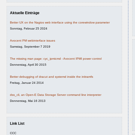
Aktuelle Einträge
Better UX on the Nagios web interface using the corewindow parameter
Sonntag, Februar 25 2024
Avocent PM webinterface issues
Samstag, September 7 2019
The missing man page: cyc_ipmicmd - Avocent IPMI power control
Donnerstag, April 30 2015
Better debugging of dracut and systemd inside the initramfs
Freitag, Januar 24 2014
dss_cli, an Open-E Data Storage Server command line interpreter
Donnerstag, Mai 16 2013
Link List
CCC