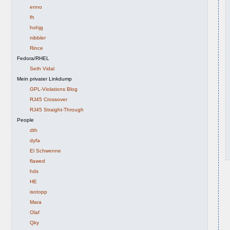
enno
fh
hohjg
nibbler
Rince
Fedora/RHEL
Seth Vidal
Mein privater Linkdump
GPL-Violations Blog
RJ45 Crossover
RJ45 Straight-Through
People
dth
dyfa
El Schwenne
flawed
hds
HE
isotopp
Mara
Olaf
Qky