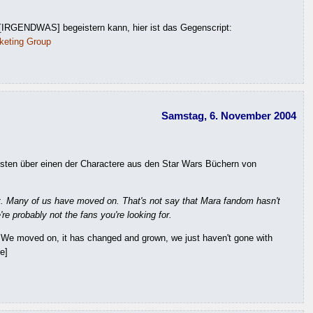
 [IRGENDWAS] begeistern kann, hier ist das Gegenscript:
keting Group
Samstag, 6. November 2004
listen über einen der Charactere aus den Star Wars Büchern von
out. Many of us have moved on. That's not say that Mara fandom hasn't
e're probably not the fans you're looking for.
 We moved on, it has changed and grown, we just haven't gone with
e]