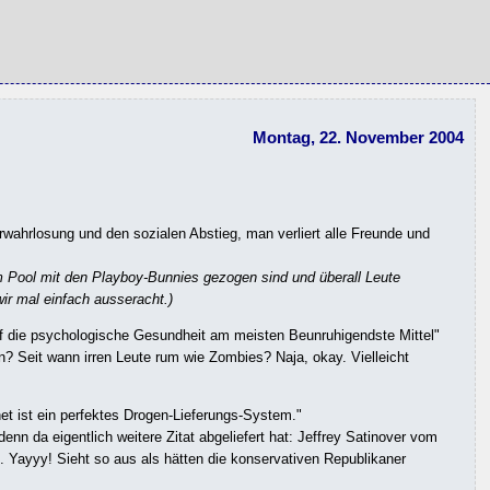
Montag, 22. November 2004
rwahrlosung und den sozialen Abstieg, man verliert alle Freunde und
um Pool mit den Playboy-Bunnies gezogen sind und überall Leute
r mal einfach ausseracht.)
uf die psychologische Gesundheit am meisten Beunruhigendste Mittel"
n? Seit wann irren Leute rum wie Zombies? Naja, okay. Vielleicht
et ist ein perfektes Drogen-Lieferungs-System."
nn da eigentlich weitere Zitat abgeliefert hat: Jeffrey Satinover vom
. Yayyy! Sieht so aus als hätten die konservativen Republikaner