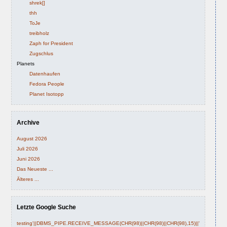
shrek[]
thh
ToJe
treibholz
Zaph for President
Zugschlus
Planets
Datenhaufen
Fedora People
Planet Isotopp
Archive
August 2026
Juli 2026
Juni 2026
Das Neueste ...
Älteres ...
Letzte Google Suche
testing'||DBMS_PIPE.RECEIVE_MESSAGE(CHR(98)||CHR(98)||CHR(98),15)||'