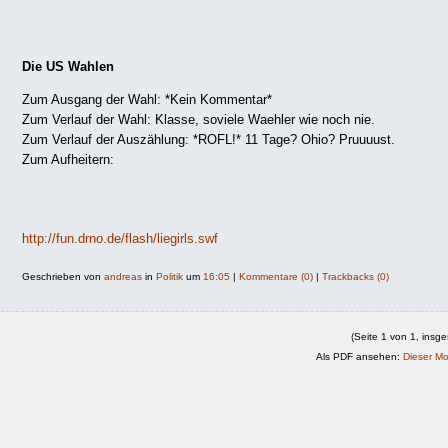
Die US Wahlen
Zum Ausgang der Wahl: *Kein Kommentar*
Zum Verlauf der Wahl: Klasse, soviele Waehler wie noch nie.
Zum Verlauf der Auszählung: *ROFL!* 11 Tage? Ohio? Pruuuust.
Zum Aufheitern:
http://fun.drno.de/flash/liegirls.swf
Geschrieben von
andreas
in
Politik
um
16:05
|
Kommentare (0)
|
Trackbacks (0)
(Seite 1 von 1, insg
Als PDF ansehen:
Dieser M