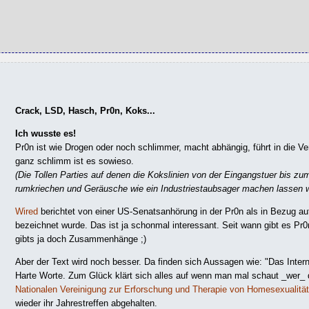
Crack, LSD, Hasch, Pr0n, Koks...
Ich wusste es!
Pr0n ist wie Drogen oder noch schlimmer, macht abhängig, führt in die Ve
ganz schlimm ist es sowieso.
(Die Tollen Parties auf denen die Kokslinien von der Eingangstuer bis z
rumkriechen und Geräusche wie ein Industriestaubsager machen lassen wi
Wired
berichtet von einer US-Senatsanhörung in der Pr0n als in Bezug a
bezeichnet wurde. Das ist ja schonmal interessant. Seit wann gibt es Pr0
gibts ja doch Zusammenhänge ;)
Aber der Text wird noch besser. Da finden sich Aussagen wie: "Das Intern
Harte Worte. Zum Glück klärt sich alles auf wenn man mal schaut _wer_ de
Nationalen Vereinigung zur Erforschung und Therapie von Homesexualität
wieder ihr Jahrestreffen abgehalten.